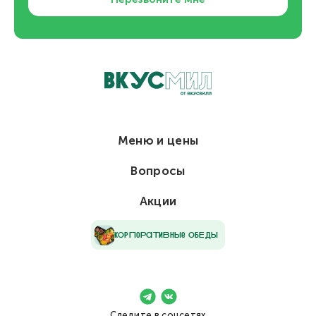
Меню и цены
Вопросы
Акции
кОрПоРаТиВнЫе ОбЕдЫ
Следите в соцсетях