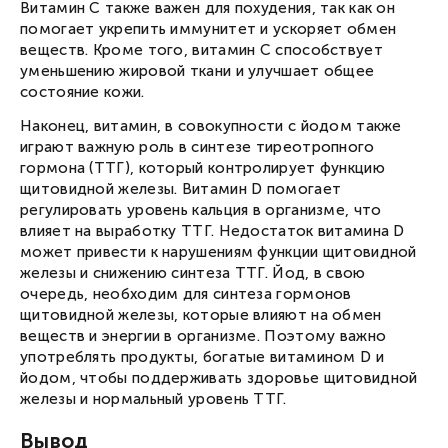
Витамин C также важен для похудения, так как он
помогает укрепить иммунитет и ускоряет обмен
веществ. Кроме того, витамин C способствует
уменьшению жировой ткани и улучшает общее
состояние кожи.
Наконец, витамин, в совокупности с йодом также
играют важную роль в синтезе тиреотропного
гормона (ТТГ), который контролирует функцию
щитовидной железы. Витамин D помогает
регулировать уровень кальция в организме, что
влияет на выработку ТТГ. Недостаток витамина D
может привести к нарушениям функции щитовидной
железы и снижению синтеза ТТГ. Йод, в свою
Вход в личный кабинет
очередь, необходим для синтеза гормонов
Введите номер телефона, мы пришлем СМС с кодом
для входа.
щитовидной железы, которые влияют на обмен
Номер телефона
веществ и энергии в организме. Поэтому важно
Соглашаюсь с
публичной офертой
и
политикой конфиденциальности
употреблять продукты, богатые витамином D и
Соглашаюсь получать новости и специальные
предложения
Запросить смс
йодом, чтобы поддерживать здоровье щитовидной
железы и нормальный уровень ТТГ.
Вывод