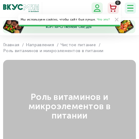
0
Мы используем cookies, чтобы сайт был лучше.
Что это?
кОрПоРаТиВнЫе ОбЕдЫ
Главная
Направления
Чистое питание
Роль витаминов и микроэлементов в питании
Мои
Мои
Программа
Настройки
данные
заказы
лояльности
Роль витаминов и
микроэлементов в
питании