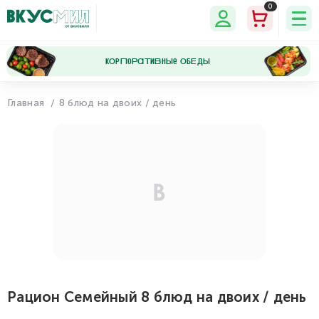
0
кОрПоРаТиВнЫе ОбЕдЫ
Главная
8 блюд на двоих / день
Мои
Мои
Программа
Настройки
данные
заказы
лояльности
Рацион Семейный 8 блюд на двоих / день