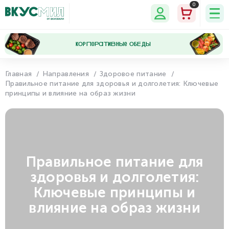
0
кОрПоРаТиВнЫе ОбЕдЫ
Главная
Направления
Здоровое питание
Правильное питание для здоровья и долголетия: Ключевые
Мои
Мои
Программа
Настройки
принципы и влияние на образ жизни
данные
заказы
лояльности
Правильное питание для
здоровья и долголетия:
Ключевые принципы и
влияние на образ жизни