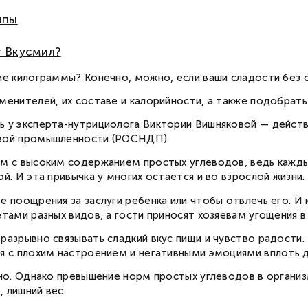
ппы
т Вкусмил?
ие килограммы? Конечно, можно, если ваши сладости без с
менителей, их составе и калорийности, а также подобрат
ь у эксперта-нутрициолога Виктории Вишняковой — дейс
евой промышленности (РОСНДП).
м с высоким содержанием простых углеводов, ведь каждый
й. И эта привычка у многих остается и во взрослой жизни.
 поощрения за заслуги ребенка или чтобы отвлечь его. И 
тами разных видов, а гости приносят хозяевам угощения в 
разрывно связывать сладкий вкус пищи и чувство радости
я с плохим настроением и негативными эмоциями вплоть д
тно. Однако превышение норм простых углеводов в орган
, лишний вес.