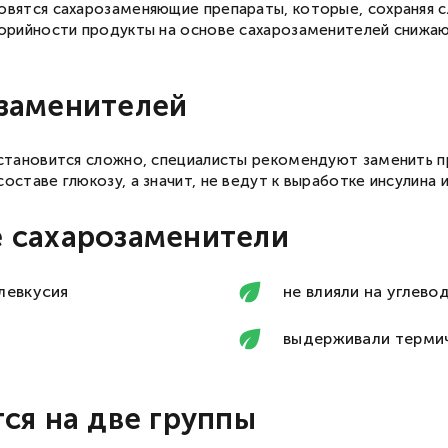
овятся сахарозаменяющие препараты, которые, сохраняя с
лорийности продукты на основе сахарозаменителей снижа
— доступна доставка «до двери»
заменителей
— доступна доставка в магазины «ВкусВилл»
Москва и МО
Санкт-Петербург
 становится сложно, специалисты рекомендуют заменить п
оставе глюкозу, а значит, не ведут к выработке инсулина 
 сахарозаменители
левкусия
не влияли на углев
выдерживали терми
Вход в личный кабинет
Введите номер телефона, мы пришлем
ся на две группы
СМС с кодом для входа.
Номер телефона
Соглашаюсь с
публичной офертой
и
политикой конфиденциальности