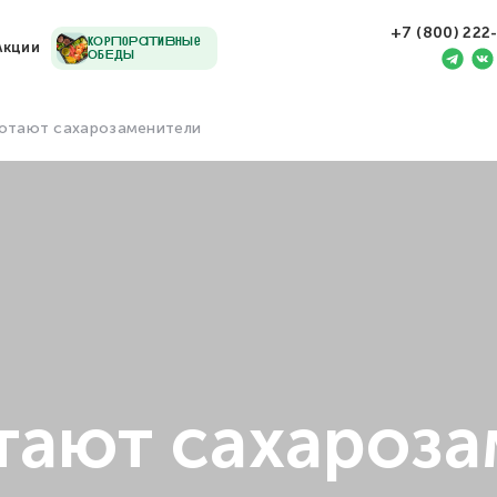
+7 (800) 222
кОрПоРаТиВнЫе
Акции
ОбЕдЫ
ботают сахарозаменители
тают сахароз