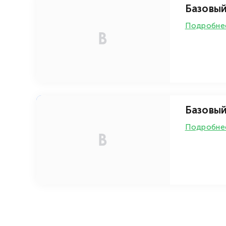
от 940
/ день
Базовы
Подробне
от 1 320
/ день
Базовый
Подробне