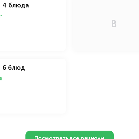
от 1 187
/ день
й 4 блюда
е
 6 блюд
е
Посмотреть все рационы