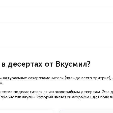
в десертах от Вкусмил?
м натуральные сахарозаменители (прежде всего эритрит),
м.
ачестве подсластителя к низкокалорийным десертам. Эта 
ребиотик инулин, который является «кормом» для полезны