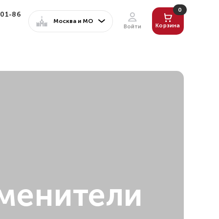
0
-01-86
Москва и МО
Корзина
Войти
Мои данные
Мои заказы
Программа лояльности
Настройки
Выйти
аменители