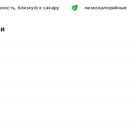
Соглашаюсь получать новости и
специальные предложения
ность, близкую к сахару
низкокалорийные
Запросить смс
ли