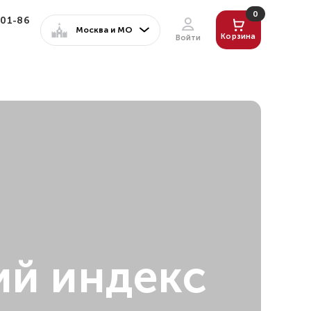
0
-01-86
Москва и МО
Корзина
Войти
Мои данные
Мои заказы
Программа лояльности
Настройки
Выйти
ий индекс