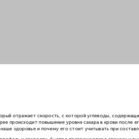
— доступна доставка «до двери»
— доступна доставка в магазины «ВкусВилл»
Москва и МО
Санкт-Петербург
оторый отражает скорость, с которой углеводы, содержащи
трее происходит повышение уровня сахара в крови после е
 наше здоровье и почему его стоит учитывать при составл