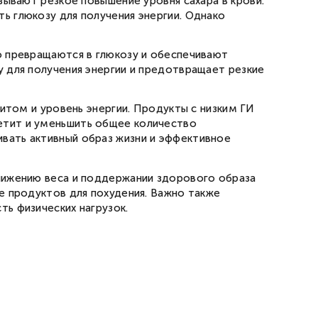
зывают резкое повышение уровня сахара в крови.
ь глюкозу для получения энергии. Однако
о превращаются в глюкозу и обеспечивают
у для получения энергии и предотвращает резкие
титом и уровень энергии. Продукты с низким ГИ
етит и уменьшить общее количество
вать активный образ жизни и эффективное
снижению веса и поддержании здорового образа
е продуктов для похудения. Важно также
ь физических нагрузок.