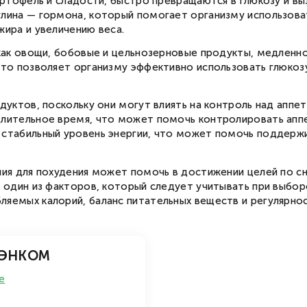
артофель и сладости, быстро превращаются в глюкозу и вы
Вход в личный кабинет
лина — гормона, который помогает организму использоват
Введите номер телефона, мы пришлем
СМС с кодом для входа.
жира и увеличению веса.
Номер телефона
Соглашаюсь с
публичной офертой
и
 как овощи, бобовые и цельнозерновые продукты, медленн
политикой конфиденциальности
Соглашаюсь получать новости и
специальные предложения
Это позволяет организму эффективно использовать глюкоз
Запросить смс
дуктов, поскольку они могут влиять на контроль над аппе
длительное время, что может помочь контролировать апп
 стабильный уровень энергии, что может помочь поддержи
ния для похудения может помочь в достижении целей по 
ь один из факторов, который следует учитывать при выбор
яемых калорий, баланс питательных веществ и регулярност
 ЭНКОМ
е