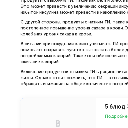
Продукты с высоким ГИ, такие как белый хлеб, к
Это может привести к увеличению секреции инсу
избыток инсулина может привести к накоплению 
С другой стороны, продукты с низким ГИ, такие
постепенное повышение уровня сахара в крови. 
колебания уровня сахара в крови.
В питании при похудении важно учитывать ГИ про
помогают сохранять чувство сытости на более 
потребляемых калорий. Также они обеспечивают
сжигание калорий.
Включение продуктов с низким ГИ в рацион пита
жизни. Однако стоит помнить, что ГИ — это лиш
обращать внимание на общее количество потребл
от 0
/ день
5 блюд
Подробне