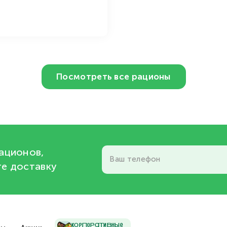
Посмотреть все рационы
ационов,
Ваш телефон
те доставку
кОрПоРаТиВнЫе