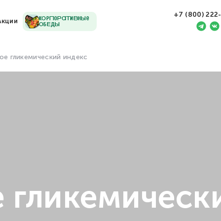
+7 (800) 222
кОрПоРаТиВнЫе
Акции
ОбЕдЫ
ое гликемический индекс
е гликемическ