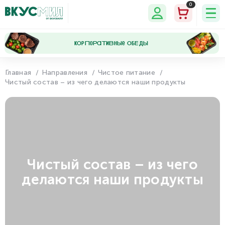
0
кОрПоРаТиВнЫе ОбЕдЫ
Главная
Направления
Чистое питание
Чистый состав – из чего делаются наши продукты
Мои
Мои
Программа
Настройки
данные
заказы
лояльности
Чистый состав – из чего
делаются наши продукты