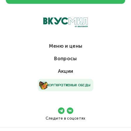
Меню и цены
Вопросы
Акции
кОрПоРаТиВнЫе ОбЕдЫ
Следите в соцсетях