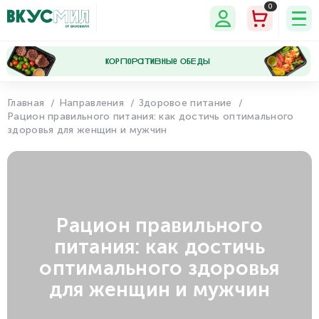
0
кОрПоРаТиВнЫе ОбЕдЫ
Главная
Направления
Здоровое питание
Рацион правильного питания: как достичь оптимального
Мои
Мои
Программа
Настройки
здоровья для женщин и мужчин
данные
заказы
лояльности
Рацион правильного
питания: как достичь
оптимального здоровья
для женщин и мужчин