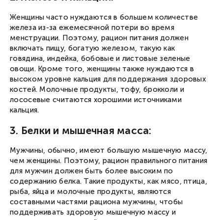
Женщины часто нуждаются в большем количестве
железа из-за ежемесячной потери во время
менструации. Поэтому, рацион питания должен
включать пищу, богатую железом, такую как
говядина, индейка, бобовые и листовые зеленые
овощи. Кроме того, женщины также нуждаются в
высоком уровне кальция для поддержания здоровых
костей. Молочные продукты, тофу, брокколи и
лососевые считаются хорошими источниками
кальция.
3. Белки и мышечная масса:
Вход в личный кабинет
Введите номер телефона, мы пришлем СМС с кодом
для входа.
Номер телефона
Мужчины, обычно, имеют большую мышечную массу,
Соглашаюсь с
публичной офертой
и
политикой конфиденциальности
чем женщины. Поэтому, рацион правильного питания
Соглашаюсь получать новости и специальные
предложения
для мужчин должен быть более высоким по
Запросить смс
содержанию белка. Такие продукты, как мясо, птица,
рыба, яйца и молочные продукты, являются
составными частями рациона мужчины, чтобы
поддерживать здоровую мышечную массу и