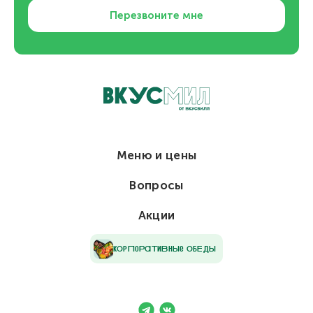
Перезвоните мне
Меню и цены
Вопросы
Акции
кОрПоРаТиВнЫе ОбЕдЫ