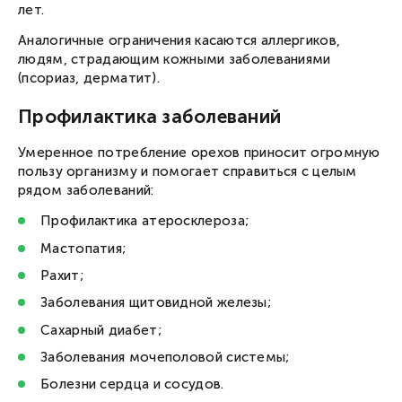
лет.
Аналогичные ограничения касаются аллергиков,
людям, страдающим кожными заболеваниями
Вход в личный кабинет
(псориаз, дерматит).
Введите номер телефона, мы пришлем СМС с кодом
для входа.
Номер телефона
Профилактика заболеваний
Соглашаюсь с
публичной офертой
и
политикой конфиденциальности
Соглашаюсь получать новости и специальные
предложения
Запросить смс
Умеренное потребление орехов приносит огромную
пользу организму и помогает справиться с целым
рядом заболеваний:
Профилактика атеросклероза;
Мастопатия;
Рахит;
Заболевания щитовидной железы;
Сахарный диабет;
Заболевания мочеполовой системы;
Болезни сердца и сосудов.