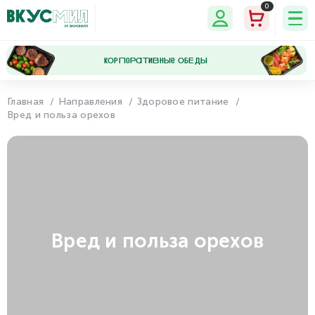
0
кОрПоРаТиВнЫе ОбЕдЫ
Главная
Направления
Здоровое питание
Вред и польза орехов
Мои
Мои
Программа
Настройки
данные
заказы
лояльности
Вред и польза орехов