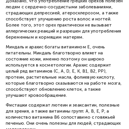
Доказано, что употребление грецких орехов полезен
людям с сердечно-сосудистыми заболеваниями,
страдающих депрессией, атеросклерозом, а также
способствует улучшению роста волос и ногтей.
Более того, этот орех практически не вызывает
аллергических реакций и разрешен для употребления
беременным и кормящим матерям.
Миндаль и арахис богаты витамином Е, очень
питательны. Миндаль благотворно влияет на
состояние кожи, именно поэтому он широко
используется в косметологии. Арахис содержит
целый ряд витаминов (С, А, D, Е, К, В1, В2, РР),
протеин, растительные масла, фолиевую кислоту,
которые благотворно сказываются на работе мозга,
способствуют обновлению клеток, а также
улучшают кровообращение.
Фисташки содержат лютеин и зеаксантин, полезные
для зрения, а также витамины групп: A, B, E, P, а
количество витамина В6 сопоставимо с говяжьей
печенью. Они очень полезны для людей, страдающих