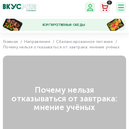
0
кОрПоРаТиВнЫе ОбЕдЫ
Главная
Направления
Сбалансированное питание
Почему нельзя отказываться от завтрака: мнение учёных
Мои
Мои
Программа
Настройки
данные
заказы
лояльности
Почему нельзя
отказываться от завтрака:
мнение учёных