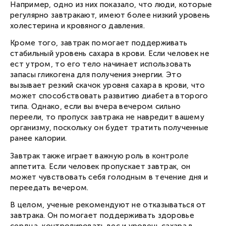
Например, одно из них показало, что люди, которые
регулярно завтракают, имеют более низкий уровень
холестерина и кровяного давления.
Кроме того, завтрак помогает поддерживать
стабильный уровень сахара в крови. Если человек не
ест утром, то его тело начинает использовать
запасы гликогена для получения энергии. Это
вызывает резкий скачок уровня сахара в крови, что
может способствовать развитию диабета второго
Вход в личный кабинет
типа. Однако, если вы вчера вечером сильно
Введите номер телефона, мы пришлем СМС с кодом
для входа.
переели, то пропуск завтрака не навредит вашему
Номер телефона
организму, поскольку он будет тратить полученные
Соглашаюсь с
публичной офертой
и
политикой конфиденциальности
ранее калории.
Соглашаюсь получать новости и специальные
предложения
Запросить смс
Завтрак также играет важную роль в контроле
аппетита. Если человек пропускает завтрак, он
может чувствовать себя голодным в течение дня и
переедать вечером.
В целом, ученые рекомендуют не отказываться от
завтрака. Он помогает поддерживать здоровье
сердца, контролировать вес и уровень сахара в